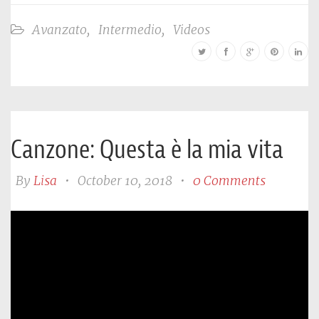
Avanzato
,
Intermedio
,
Videos
Canzone: Questa è la mia vita
By
Lisa
•
October 10, 2018
•
0 Comments