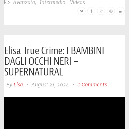
Avanzato
,
Intermedio
,
Videos
Elisa True Crime: I BAMBINI
DAGLI OCCHI NERI –
SUPERNATURAL
By
Lisa
•
August 21, 2024
•
0 Comments