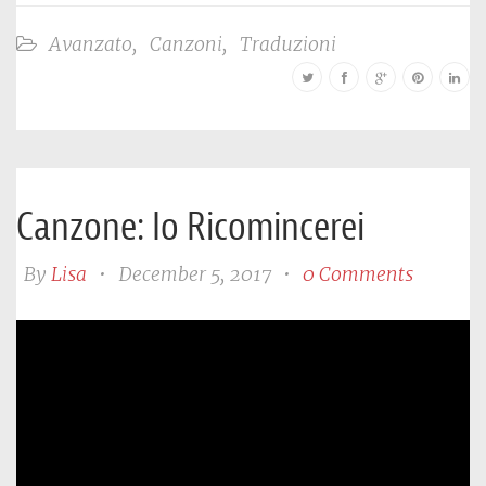
Avanzato
,
Canzoni
,
Traduzioni
Canzone: Io Ricomincerei
By
Lisa
•
December 5, 2017
•
0 Comments