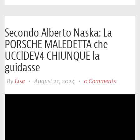
Secondo Alberto Naska: La
PORSCHE MALEDETTA che
UCClDEV4 CHIUNQUE la
guidasse
By
Lisa
•
August 21, 2024
•
0 Comments