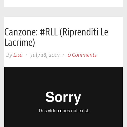
Canzone: #RLL (Riprenditi Le
Lacrime)
By
Lisa
•
July 18, 2017
•
0 Comments