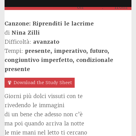
Nina Zilli - Riprenditi le lacrime #RLL
Didier Tommasi
on
Vimeo
.
from
Canzone: Riprenditi le lacrime
di
Nina Zilli
Difficoltà:
avanzato
Tempi:
presente, imperativo, futuro,
congiuntivo imperfetto, condizionale
presente
Download the Study Sheet
Giorni più dolci vissuti con te
rivedendo le immagini
di un bene che adesso non c’è
ma poi quando arriva la notte
le mie mani nel letto ti cercano