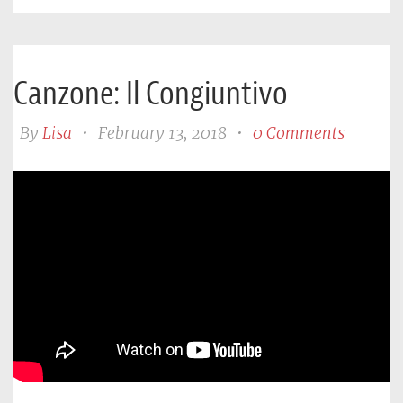
Canzone: Il Congiuntivo
By
Lisa
•
February 13, 2018
•
0 Comments