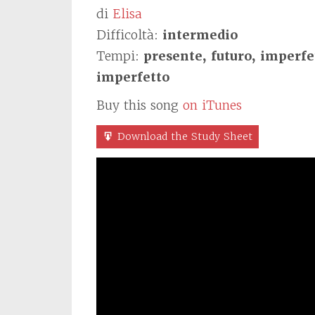
di
Elisa
Difficoltà:
intermedio
Tempi:
presente, futuro, imperfe
imperfetto
Buy this song
on iTunes
Download the Study Sheet