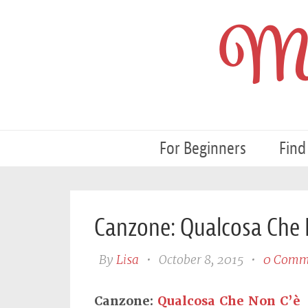
My
For Beginners
Find
Canzone: Qualcosa Che 
By
Lisa
•
October 8, 2015
•
0 Comm
Canzone:
Qualcosa Che Non C’è