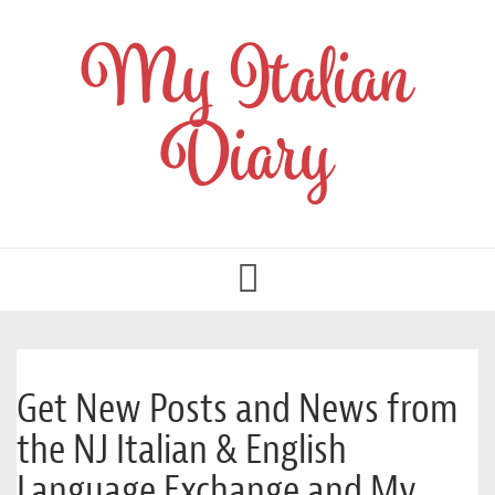
My Italian
Diary
Toggle
navigation
Get New Posts and News from
the NJ Italian & English
Language Exchange and My