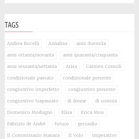
TAGS
Andrea Bocelli
Annalisa
anni duemila
anni ottanta/novanta
anni quaranta/cinquanta
anni sessanta/settanta
Arisa
Carmen Consoli
condizionale passato
condizionale presente
congiuntivo imperfetto
congiuntivo presente
congiuntivo trapassato
di donne
di uomini
Domenico Modugno
Elisa
Erica Mou
Fabrizio de Andrè
futuro
gerundio
Il Commissario Manara
Il Volo
imperativo