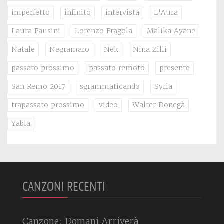
imperfetto
infinito
intervista
L'Aura
Laura Pausini
Lorenzo Fragola
Malika Ayane
Natale
Negramaro
Nek
Nina Zilli
passato prossimo
passato remoto
presente
San Remo 2017
sgrammaticando
Syria
trapassato prossimo
video
Walter Donegà
Yabla
CANZONI RECENTI
Canzone: Domani Arriverà