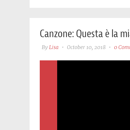
Canzone: Questa è la mi
By
Lisa
•
October 10, 2018
•
0 Com