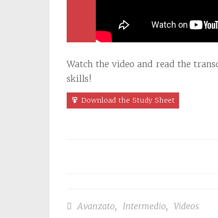
Watch the video and read the transc
skills!
Download the Study Sheet
Avanzato
,
Intermedio
,
Videos