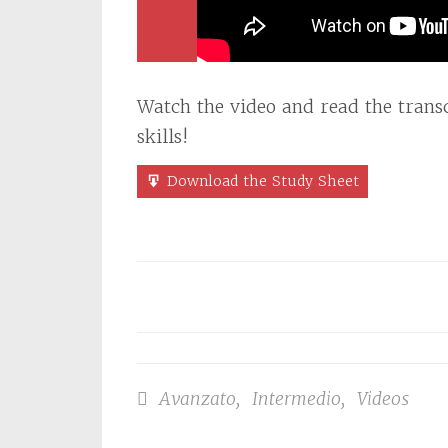
Watch the video and read the transc
skills!
Download the Study Sheet
Avanzato
,
Intermedio
,
Videos