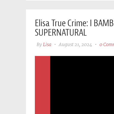
Elisa True Crime: I BAM
SUPERNATURAL
By
Lisa
•
August 21, 2024
•
0 Com