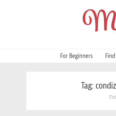
My
For Beginners
Find
Tag: condi
Tot