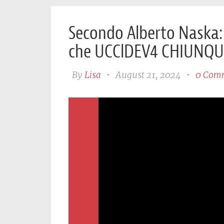
Secondo Alberto Naska
che UCClDEV4 CHIUNQUE
By
Lisa
•
August 21, 2024
•
0 Com