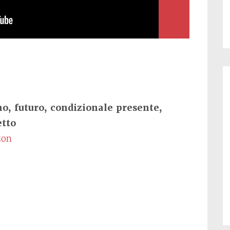
o, futuro, condizionale presente,
etto
zon