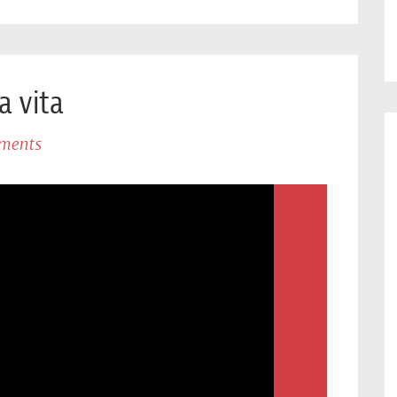
a vita
ments