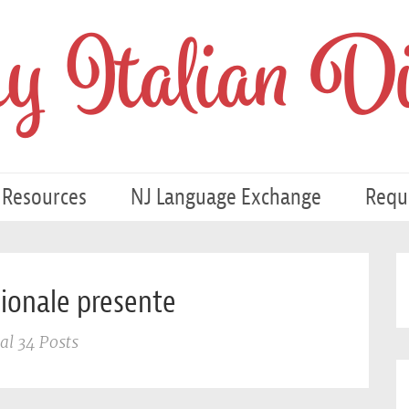
 Italian Di
 Resources
NJ Language Exchange
Requ
zionale presente
al 34 Posts