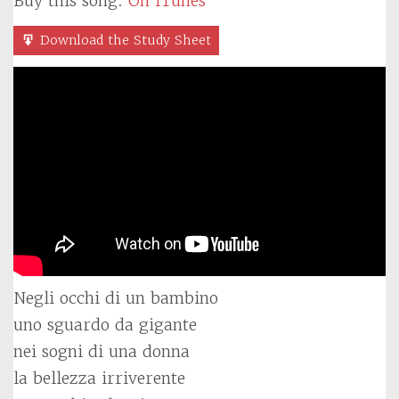
Buy this song:
On iTunes
Download the Study Sheet
Negli occhi di un bambino
uno sguardo da gigante
nei sogni di una donna
la bellezza irriverente