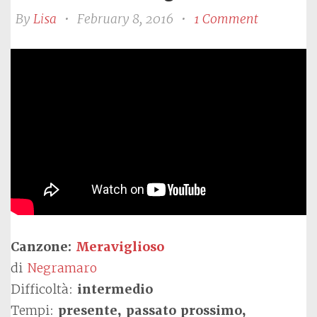
By
Lisa
•
February 8, 2016
•
1 Comment
Canzone:
Meraviglioso
di
Negramaro
Difficoltà:
intermedio
Tempi:
presente, passato prossimo,