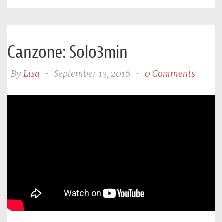
Canzone: Solo3min
By
Lisa
•
September 13, 2016
•
0 Comments