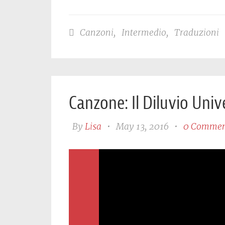
Canzoni
,
Intermedio
,
Traduzioni
Canzone: Il Diluvio Univ
By
Lisa
•
May 13, 2016
•
0 Commen