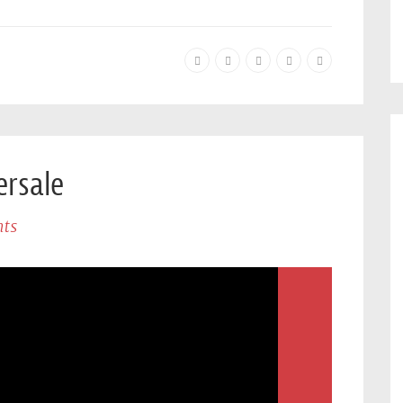
ersale
ts