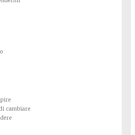
rendermi
no
pire
 di cambiare
edere