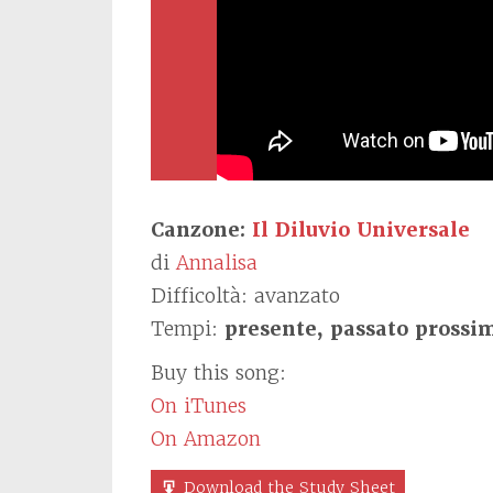
Canzone:
Il Diluvio Universale
di
Annalisa
Difficoltà: avanzato
Tempi:
presente, passato prossim
Buy this song:
On iTunes
On Amazon
Download the Study Sheet