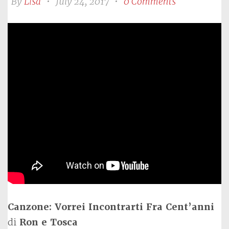
By
Lisa
•
July 24, 2017
•
0 Comments
Canzone: Vorrei Incontrarti Fra Cent’anni
di
Ron e Tosca