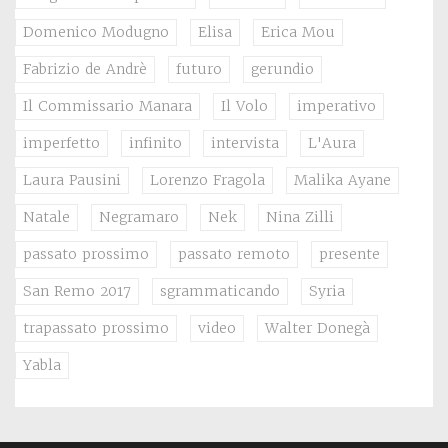
Domenico Modugno
Elisa
Erica Mou
Fabrizio de Andrè
futuro
gerundio
Il Commissario Manara
Il Volo
imperativo
imperfetto
infinito
intervista
L'Aura
Laura Pausini
Lorenzo Fragola
Malika Ayane
Natale
Negramaro
Nek
Nina Zilli
passato prossimo
passato remoto
presente
San Remo 2017
sgrammaticando
Syria
trapassato prossimo
video
Walter Donegà
Yabla