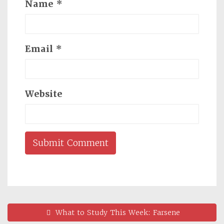
Name
*
Email
*
Website
What to Study This Week: Farsene