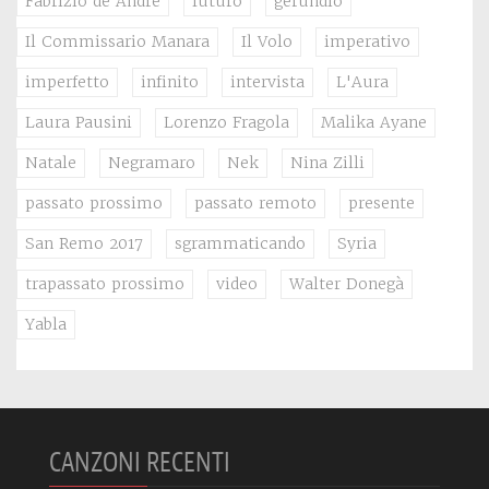
Fabrizio de Andrè
futuro
gerundio
Il Commissario Manara
Il Volo
imperativo
imperfetto
infinito
intervista
L'Aura
Laura Pausini
Lorenzo Fragola
Malika Ayane
Natale
Negramaro
Nek
Nina Zilli
passato prossimo
passato remoto
presente
San Remo 2017
sgrammaticando
Syria
trapassato prossimo
video
Walter Donegà
Yabla
CANZONI RECENTI