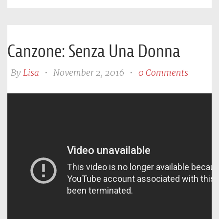
Canzone: Senza Una Donna
By
Lisa
•
November 2, 2016
•
0 Comments