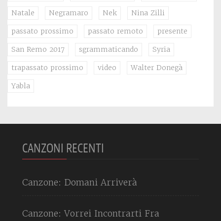
Natale
Negramaro
Nek
Nina Zilli
passato prossimo
passato remoto
presente
San Remo 2017
sgrammaticando
Syria
trapassato prossimo
video
Walter Donegà
Yabla
CANZONI RECENTI
Canzone: Domani Arriverà
Canzone: Vorrei Incontrarti Fra