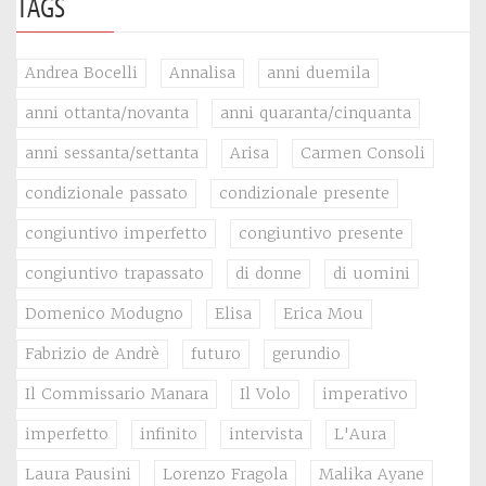
TAGS
Andrea Bocelli
Annalisa
anni duemila
anni ottanta/novanta
anni quaranta/cinquanta
anni sessanta/settanta
Arisa
Carmen Consoli
condizionale passato
condizionale presente
congiuntivo imperfetto
congiuntivo presente
congiuntivo trapassato
di donne
di uomini
Domenico Modugno
Elisa
Erica Mou
Fabrizio de Andrè
futuro
gerundio
Il Commissario Manara
Il Volo
imperativo
imperfetto
infinito
intervista
L'Aura
Laura Pausini
Lorenzo Fragola
Malika Ayane