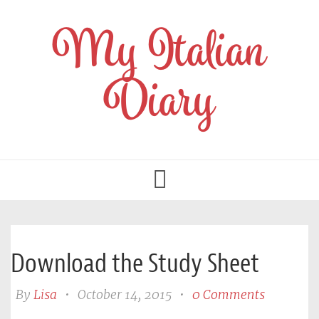
My Italian
Diary
Toggle
navigation
Download the Study Sheet
By
Lisa
•
October 14, 2015
•
0 Comments