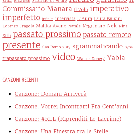
Elisa
Fabrizio de Andrè
Erica Mou
imperativo
Commissario Manara
Il Volo
imperfetto
L'Aura
intervista
Laura Pausini
infinito
Nek
Malika Ayane
Negramaro
Lorenzo Fragola
Natale
Nina
passato prossimo
passato remoto
Zilli
presente
sgrammaticando
San Remo 2017
Syria
video
Yabla
trapassato prossimo
Walter Donegà
CANZONI RECENTI
Canzone: Domani Arriverà
Canzone: Vorrei Incontrarti Fra Cent’anni
Canzone: #RLL (Riprenditi Le Lacrime)
Canzone: Una Finestra tra le Stelle