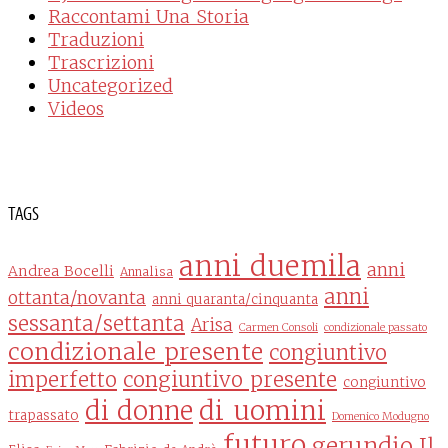
Raccontami Una Storia
Traduzioni
Trascrizioni
Uncategorized
Videos
TAGS
anni duemila
anni
Andrea Bocelli
Annalisa
anni
ottanta/novanta
anni quaranta/cinquanta
sessanta/settanta
Arisa
Carmen Consoli
condizionale passato
condizionale presente
congiuntivo
imperfetto
congiuntivo presente
congiuntivo
di uomini
di donne
trapassato
Domenico Modugno
futuro
gerundio
Il