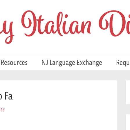
 Italian Di
 Resources
NJ Language Exchange
Requ
o Fa
ts