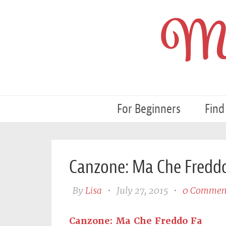
My
For Beginners
Find
Canzone: Ma Che Fredd
By
Lisa
•
July 27, 2015
•
0 Commen
Canzone: Ma Che Freddo Fa