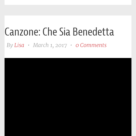
Canzone: Che Sia Benedetta
By
Lisa
•
March 1, 2017
•
0 Comments