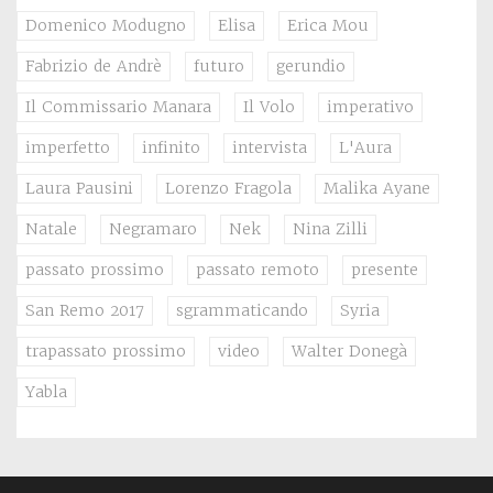
Domenico Modugno
Elisa
Erica Mou
Fabrizio de Andrè
futuro
gerundio
Il Commissario Manara
Il Volo
imperativo
imperfetto
infinito
intervista
L'Aura
Laura Pausini
Lorenzo Fragola
Malika Ayane
Natale
Negramaro
Nek
Nina Zilli
passato prossimo
passato remoto
presente
San Remo 2017
sgrammaticando
Syria
trapassato prossimo
video
Walter Donegà
Yabla