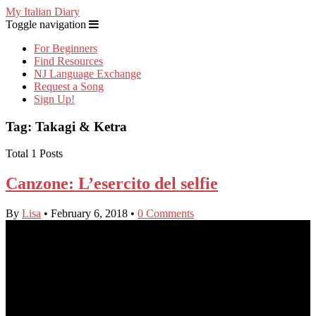
My Italian Diary
Toggle navigation
For Beginners
Find Resources
NJ Language Exchange
Request a Song
Sign Up!
Tag: Takagi & Ketra
Total 1 Posts
Canzone: L’esercito del selfie
By
Lisa
•
February 6, 2018
•
0 Comments