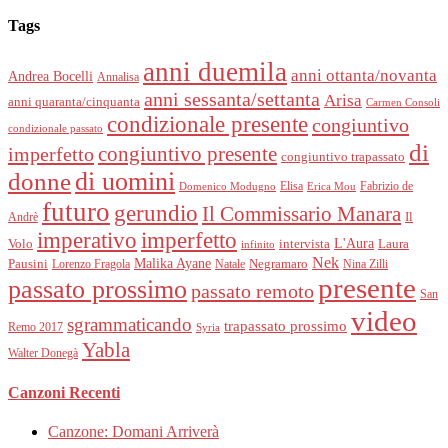
Tags
anni duemila
anni ottanta/novanta
Andrea Bocelli
Annalisa
anni sessanta/settanta
Arisa
anni quaranta/cinquanta
Carmen Consoli
condizionale presente
congiuntivo
condizionale passato
di
imperfetto
congiuntivo presente
congiuntivo trapassato
donne
di uomini
Elisa
Fabrizio de
Domenico Modugno
Erica Mou
futuro
gerundio
Il Commissario Manara
Il
Andrè
imperativo
imperfetto
L'Aura
Volo
intervista
Laura
infinito
Nek
Malika Ayane
Pausini
Negramaro
Lorenzo Fragola
Natale
Nina Zilli
presente
passato prossimo
passato remoto
San
video
sgrammaticando
trapassato prossimo
Remo 2017
Syria
Yabla
Walter Donegà
Canzoni Recenti
Canzone: Domani Arriverà