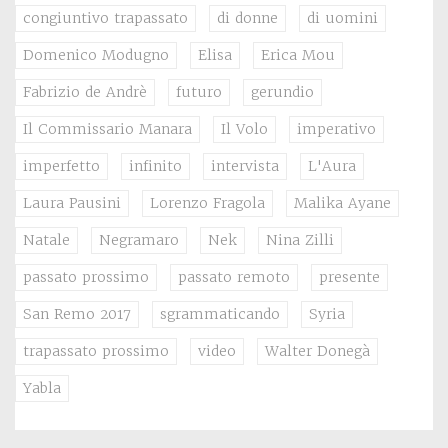
congiuntivo trapassato
di donne
di uomini
Domenico Modugno
Elisa
Erica Mou
Fabrizio de Andrè
futuro
gerundio
Il Commissario Manara
Il Volo
imperativo
imperfetto
infinito
intervista
L'Aura
Laura Pausini
Lorenzo Fragola
Malika Ayane
Natale
Negramaro
Nek
Nina Zilli
passato prossimo
passato remoto
presente
San Remo 2017
sgrammaticando
Syria
trapassato prossimo
video
Walter Donegà
Yabla