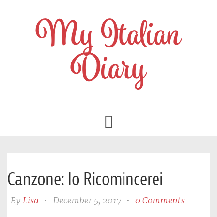
My Italian
Diary
Toggle
navigation
Canzone: Io Ricomincerei
By
Lisa
•
December 5, 2017
•
0 Comments