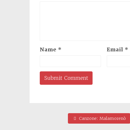
Name
*
Email
*
Canzone: Malamorenò