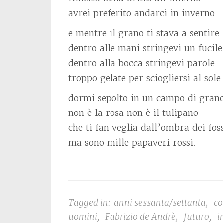
avrei preferito andarci in inverno
e mentre il grano ti stava a sentire
dentro alle mani stringevi un fucile
dentro alla bocca stringevi parole
troppo gelate per sciogliersi al sole
dormi sepolto in un campo di gran
non è la rosa non è il tulipano
che ti fan veglia dall’ombra dei fos
ma sono mille papaveri rossi.
Tagged in:
anni sessanta/settanta
,
co
uomini
,
Fabrizio de Andrè
,
futuro
,
i