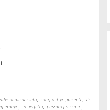
o
si
ndizionale passato
,
congiuntivo presente
,
di
mperativo
,
imperfetto
,
passato prossimo
,