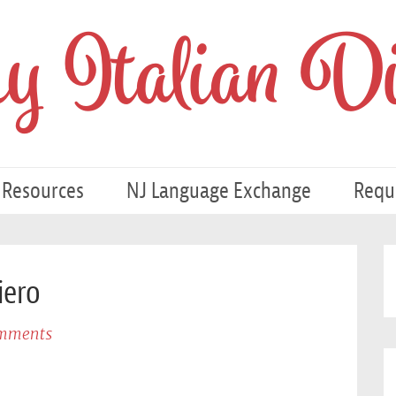
 Italian Di
 Resources
NJ Language Exchange
Requ
iero
mments