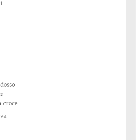
i
ddosso
ce
a croce
ava