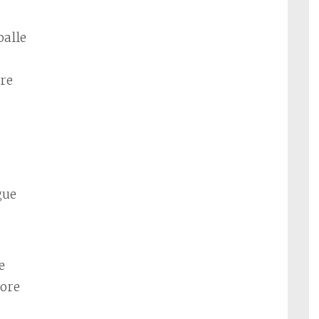
palle
ore
gue
e
uore