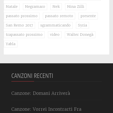
Natale
Negramaro
Nek
Nina Zilli
passato prossimo
passato remoto
presente
San Remo 2017
sgrammaticando
Syria
trapassato prossimo
video
Walter Donegà
Yabla
CANZONI RECENTI
Canzone: Domani Arriverà
Canzone: Vorrei Incontrarti Fra