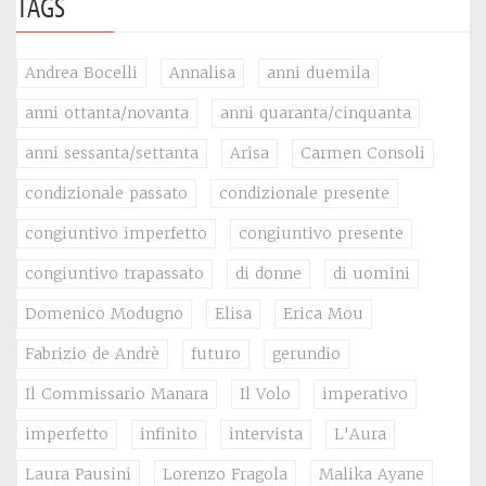
TAGS
Andrea Bocelli
Annalisa
anni duemila
anni ottanta/novanta
anni quaranta/cinquanta
anni sessanta/settanta
Arisa
Carmen Consoli
condizionale passato
condizionale presente
congiuntivo imperfetto
congiuntivo presente
congiuntivo trapassato
di donne
di uomini
Domenico Modugno
Elisa
Erica Mou
Fabrizio de Andrè
futuro
gerundio
Il Commissario Manara
Il Volo
imperativo
imperfetto
infinito
intervista
L'Aura
Laura Pausini
Lorenzo Fragola
Malika Ayane