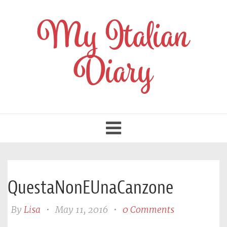
My Italian
Diary
Toggle
navigation
QuestaNonEUnaCanzone
By
Lisa
•
May 11, 2016
•
0 Comments