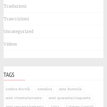
Traduzioni
Trascrizioni
Uncategorized
Videos
TAGS
Andrea Bocelli
Annalisa
anni duemila
anni ottanta/novanta
anni quaranta/cinquanta
anni sessanta/settanta
Arisa
Carmen Consoli